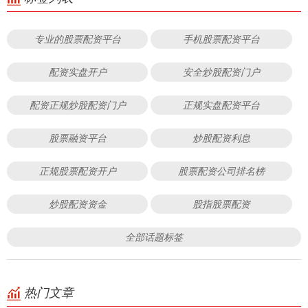
专业的股票配资平台
手机股票配资平台
配资实盘开户
安全炒股配资门户
配资正规炒股配资门户
正规实盘配资平台
股票融资平台
炒股配资利息
正规股票配资开户
股票配资公司排名榜
炒股配资资金
股指股票配资
全部话题标签
热门文章