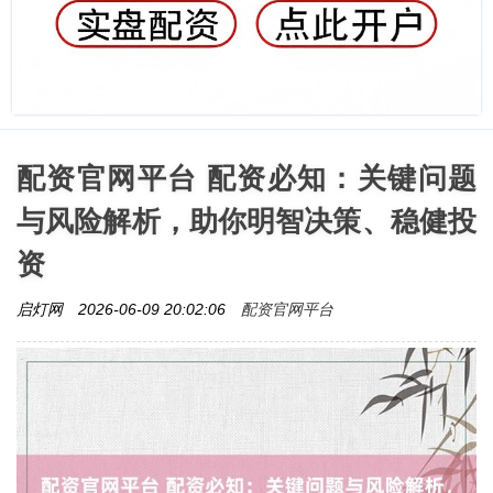
配资官网平台 配资必知：关键问题
与风险解析，助你明智决策、稳健投
资
配资官网平台
启灯网
2026-06-09 20:02:06