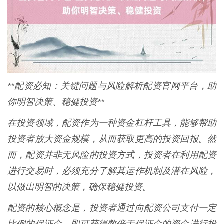
**配资必知：关键问题与风险解析配资官网平台，助
你明智决策、稳健投资**
在投资领域，配资作为一种资金杠杆工具，能够帮助
投资者放大资金规模，从而获取更高的投资回报。然
而，配资并非无风险的投资方式，投资者在利用配资
进行交易时，必须充分了解其运作机制及潜在风险，
以做出明智的决策，确保稳健投资。
配资的核心概念是，投资者通过向配资公司支付一定