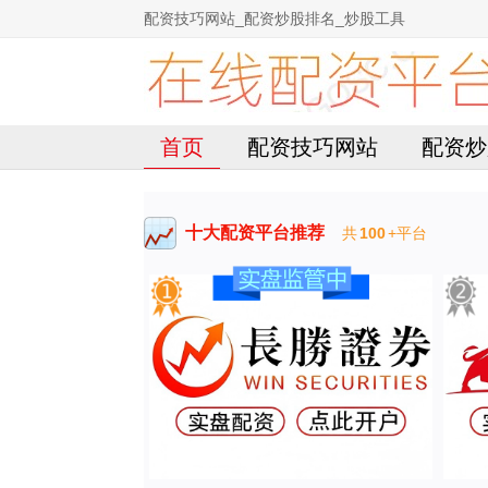
配资技巧网站_配资炒股排名_炒股工具
首页
配资技巧网站
配资炒
十大配资平台推荐
共
100
+平台