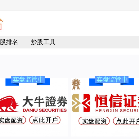
股排名
炒股工具