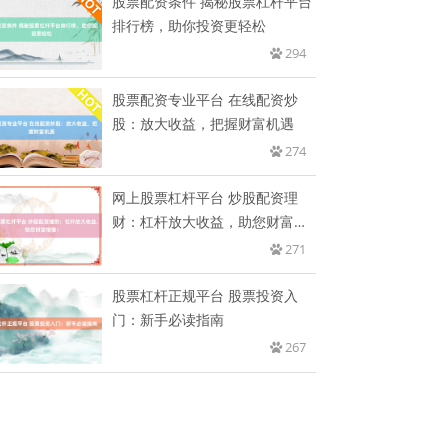
股票配资条件 揭秘股票杠杆平台
排行榜，助你投资更轻松
294
股票配资专业平台 在线配资炒
股：放大收益，把握财富机遇
274
网上股票杠杆平台 炒股配资理
财：杠杆放大收益，助您财富增
值！
271
股票杠杆正规平台 股票投资入
门：新手必读指南
267