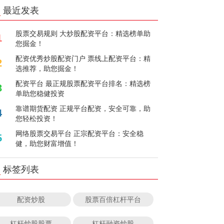
最近发表
股票交易规则 大炒股配资平台：精选榜单助
1
您掘金！
配资优秀炒股配资门户 票线上配资平台：精
2
选推荐，助您掘金！
配资平台 最正规股票配资平台排名：精选榜
3
单助您稳健投资
靠谱期货配资 正规平台配资，安全可靠，助
4
您轻松投资！
网络股票交易平台 正宗配资平台：安全稳
5
健，助您财富增值！
标签列表
配资炒股
股票百倍杠杆平台
杠杆炒股股票
杠杆融资炒股