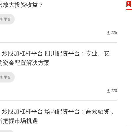
松放大投资收益？
杠杆平台
225
炒股加杠杆平台 四川配资平台：专业、安
的资金配置解决方案
杠杆平台
220
炒股加杠杆平台 场内配资平台：高效融资，
者把握市场机遇