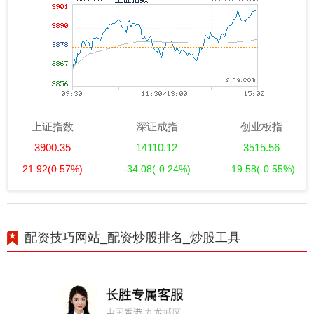
上证指数
深证成指
创业板指
3900.35
14110.12
3515.56
21.92
(0.57%)
-34.08
(-0.24%)
-19.58
(-0.55%)
配资技巧网站_配资炒股排名_炒股工具