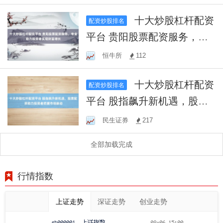
十大炒股杠杆配资
配资炒股排名
平台 贵阳股票配资服务，专
业助力投资者实现财富增长
恒牛所
112
十大炒股杠杆配资
配资炒股排名
平台 股指飙升新机遇，股票
配资助力投资者把握市场脉
民生证券
217
动
全部加载完成
行情指数
上证走势
深证走势
创业走势